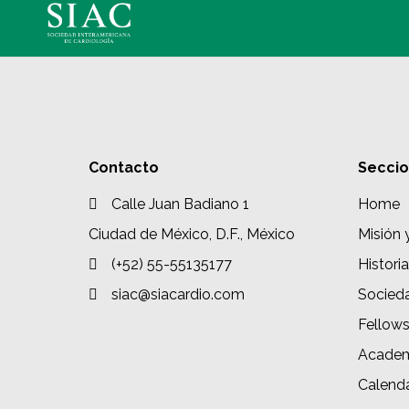
Contacto
Secci
Calle Juan Badiano 1
Home
Ciudad de México, D.F., México
Misión 
(+52) 55-55135177
Historia
siac@siacardio.com
Socied
Fellow
Academ
Calenda