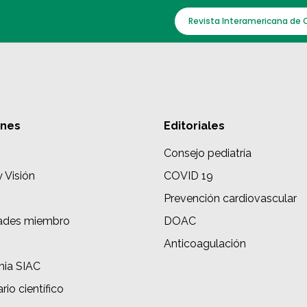
Revista Interamericana de 
ones
Editoriales
Consejo pediatría
y Visión
COVID 19
Prevención cardiovascular
ades miembro
DOAC
s
Anticoagulación
ia SIAC
rio científico