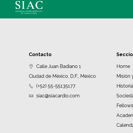
Contacto
Secci
Calle Juan Badiano 1
Home
Ciudad de México, D.F., México
Misión 
(+52) 55-55135177
Historia
siac@siacardio.com
Socied
Fellow
Academ
Calenda