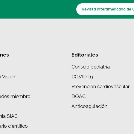
Revista Interamericana de 
ones
Editoriales
Consejo pediatría
y Visión
COVID 19
Prevención cardiovascular
ades miembro
DOAC
s
Anticoagulación
ia SIAC
rio científico