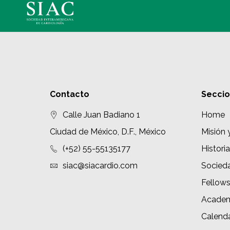
Contacto
Secci
Calle Juan Badiano 1
Home
Ciudad de México, D.F., México
Misión 
(+52) 55-55135177
Historia
siac@siacardio.com
Socied
Fellow
Academ
Calenda