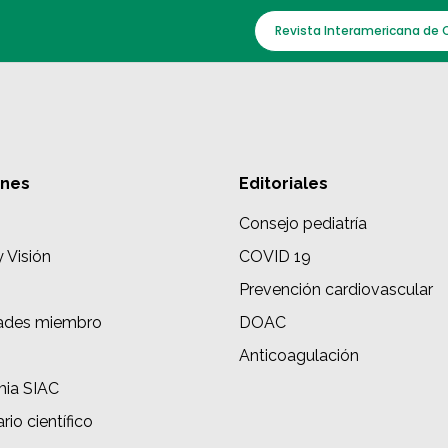
Revista Interamericana de 
ones
Editoriales
Consejo pediatría
y Visión
COVID 19
Prevención cardiovascular
ades miembro
DOAC
s
Anticoagulación
ia SIAC
rio científico