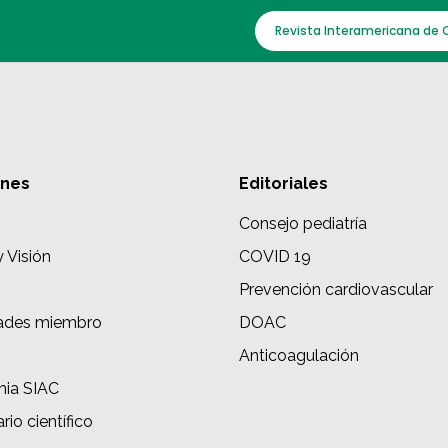
Revista Interamericana de 
ones
Editoriales
Consejo pediatría
y Visión
COVID 19
Prevención cardiovascular
ades miembro
DOAC
s
Anticoagulación
ia SIAC
rio científico