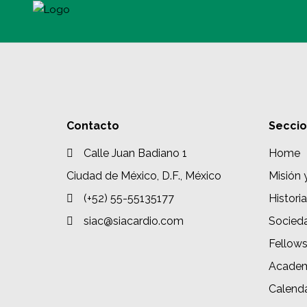
Contacto
Secci
Calle Juan Badiano 1
Home
Ciudad de México, D.F., México
Misión 
(+52) 55-55135177
Historia
siac@siacardio.com
Socied
Fellow
Academ
Calenda