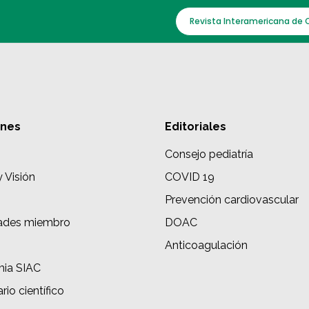
Revista Interamericana de 
ones
Editoriales
Consejo pediatría
y Visión
COVID 19
Prevención cardiovascular
ades miembro
DOAC
s
Anticoagulación
ia SIAC
rio científico