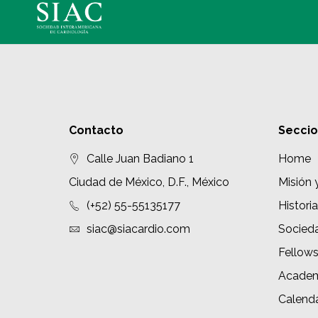
Contacto
Secci
Calle Juan Badiano 1
Home
Ciudad de México, D.F., México
Misión 
(+52) 55-55135177
Historia
siac@siacardio.com
Socied
Fellow
Academ
Calenda