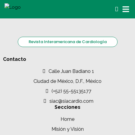
Revista Interamericana de Cardiología
Contacto
Calle Juan Badiano 1
Ciudad de México, D.F., México
(+52) 55-55135177
siac@siacardio.com
Secciones
Home
Misión y Visión