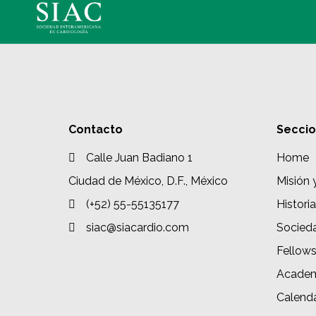
Contacto
Secci
Calle Juan Badiano 1
Home
Ciudad de México, D.F., México
Misión 
(+52) 55-55135177
Historia
siac@siacardio.com
Socied
Fellow
Academ
Calenda