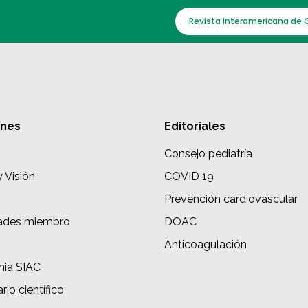
Revista Interamericana de 
ones
Editoriales
Consejo pediatría
y Visión
COVID 19
Prevención cardiovascular
ades miembro
DOAC
s
Anticoagulación
ia SIAC
rio científico