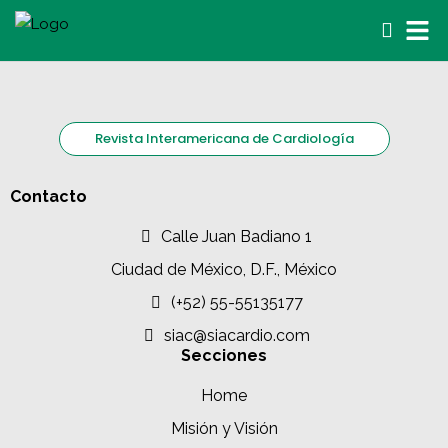
Revista Interamericana de Cardiología
Contacto
Calle Juan Badiano 1
Ciudad de México, D.F., México
(+52) 55-55135177
siac@siacardio.com
Secciones
Home
Misión y Visión