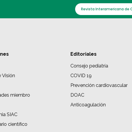
Revista Interamericana de 
ones
Editoriales
Consejo pediatría
y Visión
COVID 19
Prevención cardiovascular
ades miembro
DOAC
s
Anticoagulación
ia SIAC
rio científico