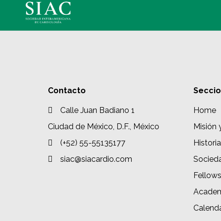
Contacto
Secci
Calle Juan Badiano 1
Home
Ciudad de México, D.F., México
Misión 
(+52) 55-55135177
Historia
siac@siacardio.com
Socied
Fellow
Academ
Calenda