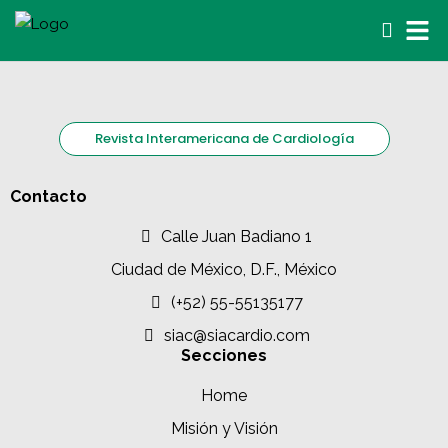
Revista Interamericana de Cardiología
Contacto
Calle Juan Badiano 1
Ciudad de México, D.F., México
(+52) 55-55135177
siac@siacardio.com
Secciones
Home
Misión y Visión