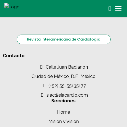
Revista Interamericana de Cardiología
Contacto
Calle Juan Badiano 1
Ciudad de México, D.F., México
(+52) 55-55135177
siac@siacardio.com
Secciones
Home
Misión y Visión