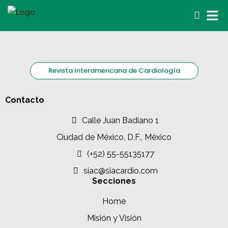
Revista Interamericana de Cardiología
Contacto
Calle Juan Badiano 1
Ciudad de México, D.F., México
(+52) 55-55135177
siac@siacardio.com
Secciones
Home
Misión y Visión