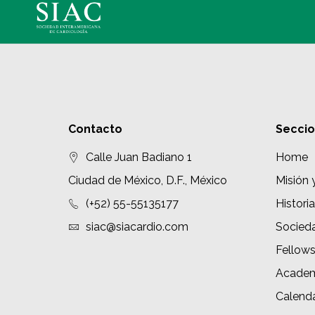
Contacto
Secci
Calle Juan Badiano 1
Home
Ciudad de México, D.F., México
Misión 
(+52) 55-55135177
Historia
siac@siacardio.com
Socied
Fellow
Academ
Calenda