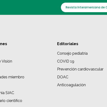
Revista Interamericana de 
ones
Editoriales
Consejo pediatría
y Visión
COVID 19
Prevención cardiovascular
ades miembro
DOAC
s
Anticoagulación
ia SIAC
rio científico