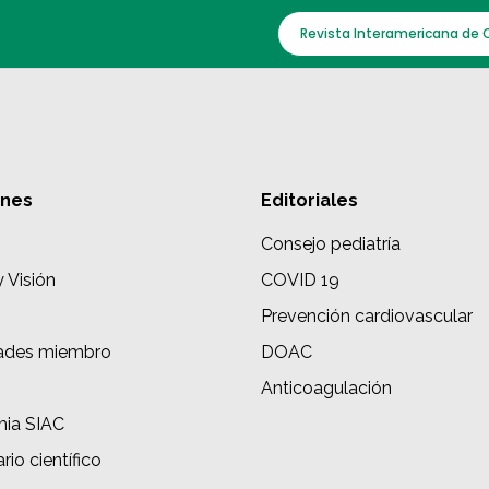
Revista Interamericana de 
ones
Editoriales
Consejo pediatría
y Visión
COVID 19
Prevención cardiovascular
ades miembro
DOAC
s
Anticoagulación
ia SIAC
rio científico