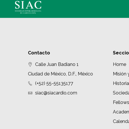
Contacto
Secci
Calle Juan Badiano 1
Home
Ciudad de México, D.F., México
Misión 
(+52) 55-55135177
Historia
siac@siacardio.com
Socied
Fellow
Academ
Calenda