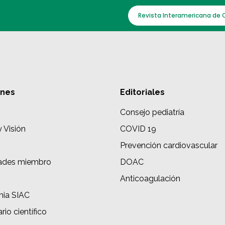
Revista Interamericana de 
ones
Editoriales
Consejo pediatría
y Visión
COVID 19
Prevención cardiovascular
ades miembro
DOAC
s
Anticoagulación
ia SIAC
rio científico