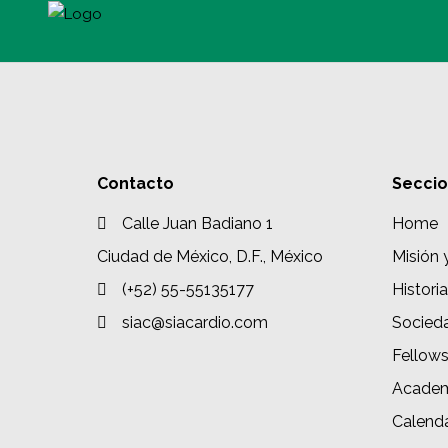
Contacto
Secci
Calle Juan Badiano 1
Home
Ciudad de México, D.F., México
Misión 
(+52) 55-55135177
Historia
siac@siacardio.com
Socied
Fellow
Academ
Calenda