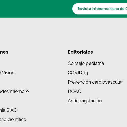
Revista Interamericana de 
ones
Editoriales
Consejo pediatría
y Visión
COVID 19
Prevención cardiovascular
ades miembro
DOAC
s
Anticoagulación
ia SIAC
rio científico