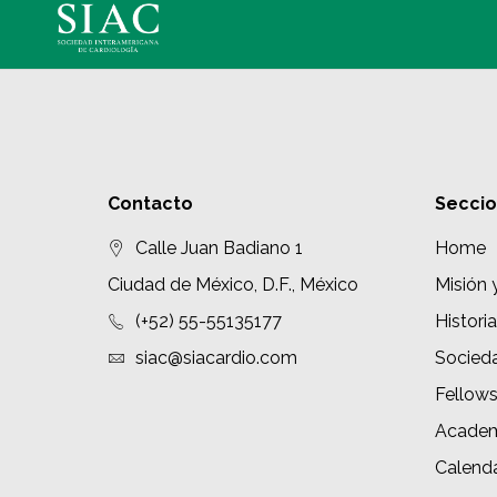
Contacto
Secci
Calle Juan Badiano 1
Home
Ciudad de México, D.F., México
Misión 
(+52) 55-55135177
Historia
siac@siacardio.com
Socied
Fellow
Academ
Calenda