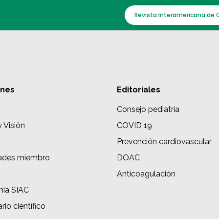
Revista Interamericana de 
ones
Editoriales
Consejo pediatría
y Visión
COVID 19
Prevención cardiovascular
ades miembro
DOAC
s
Anticoagulación
ia SIAC
rio científico