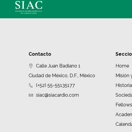
Contacto
Secci
Calle Juan Badiano 1
Home
Ciudad de México, D.F., México
Misión 
(+52) 55-55135177
Historia
siac@siacardio.com
Socied
Fellow
Academ
Calenda