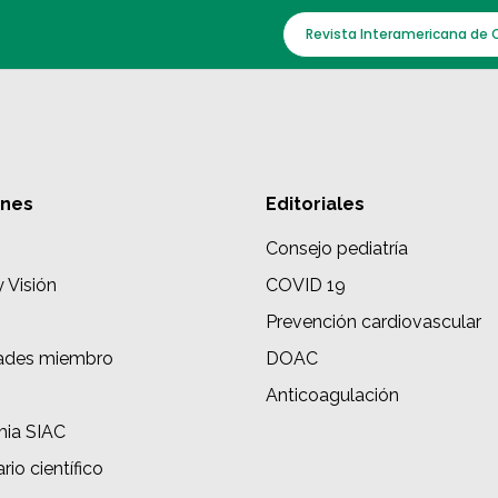
Revista Interamericana de 
ones
Editoriales
Consejo pediatría
y Visión
COVID 19
Prevención cardiovascular
ades miembro
DOAC
s
Anticoagulación
ia SIAC
rio científico