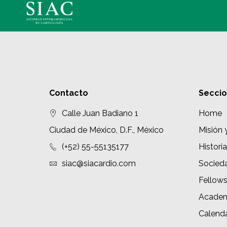
Contacto
Secci
Calle Juan Badiano 1
Home
Ciudad de México, D.F., México
Misión 
(+52) 55-55135177
Historia
siac@siacardio.com
Socied
Fellow
Academ
Calenda