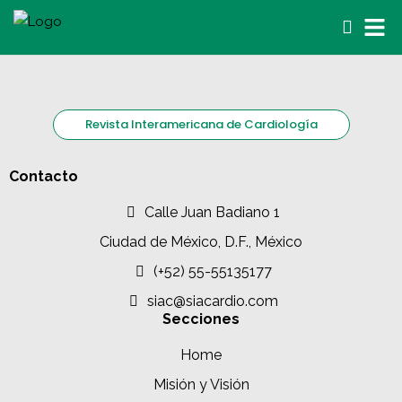
Revista Interamericana de Cardiología
Contacto
Calle Juan Badiano 1
Ciudad de México, D.F., México
(+52) 55-55135177
siac@siacardio.com
Secciones
Home
Misión y Visión