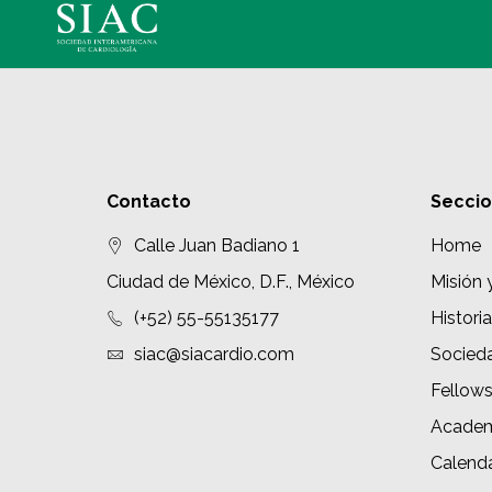
Contacto
Secci
Calle Juan Badiano 1
Home
Ciudad de México, D.F., México
Misión 
(+52) 55-55135177
Historia
siac@siacardio.com
Socied
Fellow
Academ
Calenda