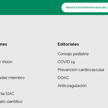
Revista Interamericana de 
ones
Editoriales
Consejo pediatría
y Visión
COVID 19
Prevención cardiovascular
ades miembro
DOAC
s
Anticoagulación
ia SIAC
rio científico