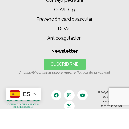
Consejo pediatría
COVID 19
Prevención cardiovascular
DOAC
Anticoagulación
Newsletter
SUSCRIBIRME
Al suscribirse, usted acepta nuestra
Política de privacidad
© 2025 SIAC | Todos
ES
los derechos
reservados.
Desarrollado por
The Content
Land.