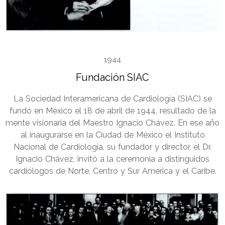
1944
Fundación SIAC
La Sociedad Interamericana de Cardiología (SIAC) se
fundó en México el 18 de abril de 1944, resultado de la
mente visionaria del Maestro Ignacio Chávez. En ese año
al inaugurarse en la Ciudad de México el Instituto
Nacional de Cardiología, su fundador y director, el Dr.
Ignacio Chávez, invitó a la ceremonia a distinguidos
cardiólogos de Norte, Centro y Sur América y el Caribe.