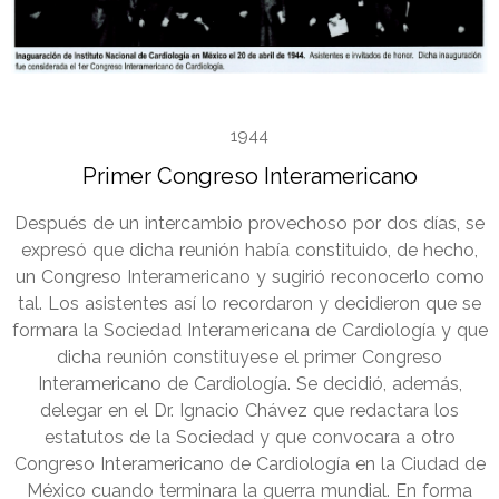
1944
Primer Congreso Interamericano
Después de un intercambio provechoso por dos días, se
expresó que dicha reunión había constituido, de hecho,
un Congreso Interamericano y sugirió reconocerlo como
tal. Los asistentes así lo recordaron y decidieron que se
formara la Sociedad Interamericana de Cardiología y que
dicha reunión constituyese el primer Congreso
Interamericano de Cardiología. Se decidió, además,
delegar en el Dr. Ignacio Chávez que redactara los
estatutos de la Sociedad y que convocara a otro
Congreso Interamericano de Cardiología en la Ciudad de
México cuando terminara la guerra mundial. En forma