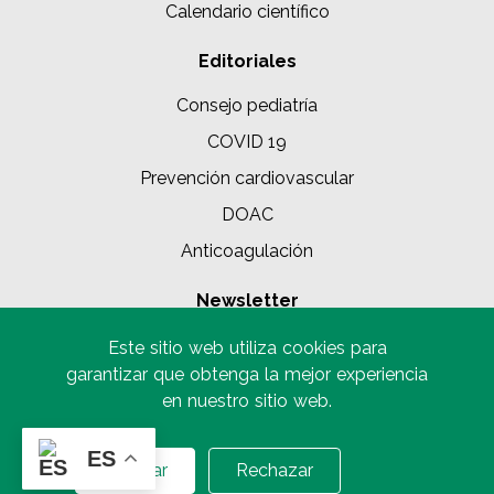
Calendario científico
Editoriales
Consejo pediatría
COVID 19
Prevención cardiovascular
DOAC
Anticoagulación
Newsletter
Este sitio web utiliza cookies para
SUSCRIBIRME
garantizar que obtenga la mejor experiencia
Al suscribirse, usted acepta nuestra
Política de privacidad
en nuestro sitio web.
ES
© 2025 SIAC | Todos
Aceptar
Rechazar
los derechos
reservados.