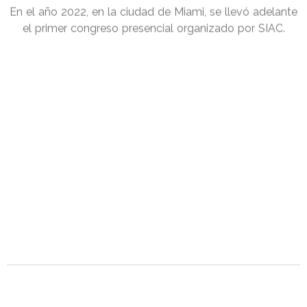
En el año 2022, en la ciudad de Miami, se llevó adelante
el primer congreso presencial organizado por SIAC.
2025
En la actualidad
La sociedad continúa creciendo en actividades
educativas, de investigación, lo cual se ve reflejado en la
calidad y asistencia de sus congresos anuales.