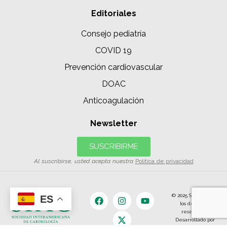
Editoriales
Consejo pediatría
COVID 19
Prevención cardiovascular
DOAC
Anticoagulación
Newsletter
SUSCRIBIRME
Al suscribirse, usted acepta nuestra
Política de privacidad
© 2025 SIAC | Todos
ES
los derechos
reservados.
Desarrollado por