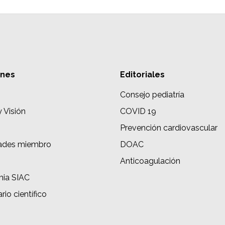
ones
Editoriales
Consejo pediatría
y Visión
COVID 19
Prevención cardiovascular
ades miembro
DOAC
s
Anticoagulación
ia SIAC
rio científico