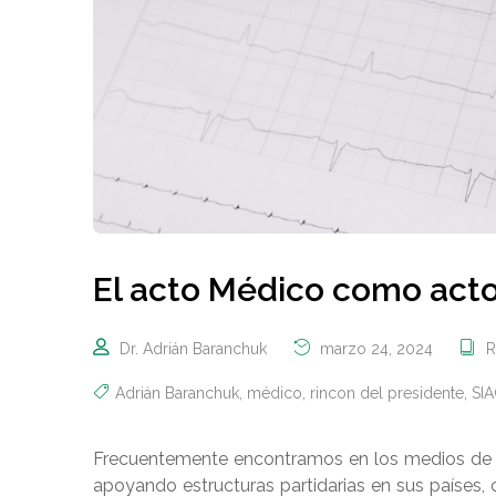
El acto Médico como acto
Dr. Adrián Baranchuk
marzo 24, 2024
R
Adrián Baranchuk
,
médico
,
rincon del presidente
,
SI
Frecuentemente encontramos en los medios de c
apoyando estructuras partidarias en sus países, 