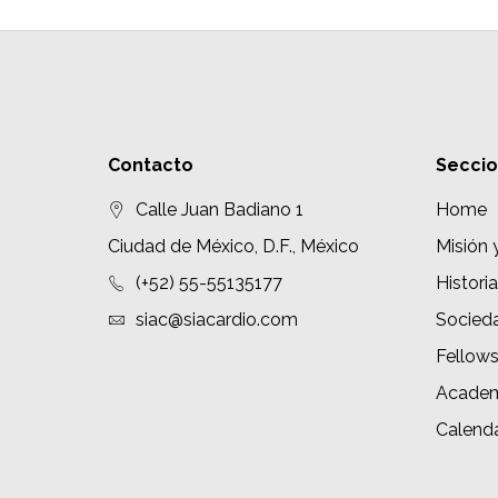
Contacto
Secci
Calle Juan Badiano 1
Home
Ciudad de México, D.F., México
Misión 
(+52) 55-55135177
Historia
siac@siacardio.com
Socied
Fellow
Academ
Calenda