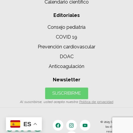
Calendario científico
Editoriales
Consejo pediatría
COVID 19
Prevención cardiovascular
DOAC
Anticoagulación
Newsletter
SUSCRIBIRME
Al suscribirse, usted acepta nuestra
Política de privacidad
© 2025 SIAC | Todos
ES
los derechos
reservados.