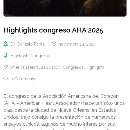
Highlights congreso AHA 2025
Dr. Gonzalo Perez
noviembre 19, 2025
Highlights Congresos
American Heart Association
,
Congresos
,
Highlights
0 Comments
El congreso de la Asociación Americana del Corazón
(AHA – American Heart Association) hace tan sólo unos
días, desde la ciudad de Nueva Orleans, en Estados
Unidos, trajo consigo la presentación de numerosos
ensayos clínicos, algunos de mucho interés por sus