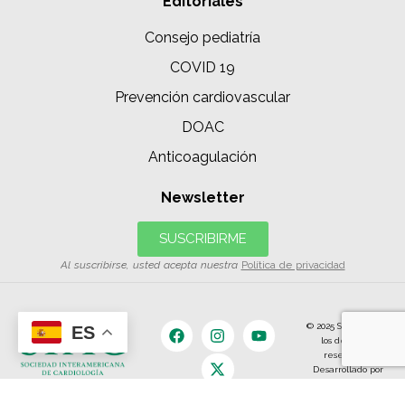
Editoriales
Consejo pediatría
COVID 19
Prevención cardiovascular
DOAC
Anticoagulación
Newsletter
SUSCRIBIRME
Al suscribirse, usted acepta nuestra
Política de privacidad
© 2025 SIAC | Todos
ES
los derechos
reservados.
Desarrollado por
The Content
Land.