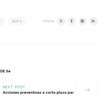
Share
r
GLP-1
IDE Se
NEXT POST
Acciones preventivas a corto plazo par