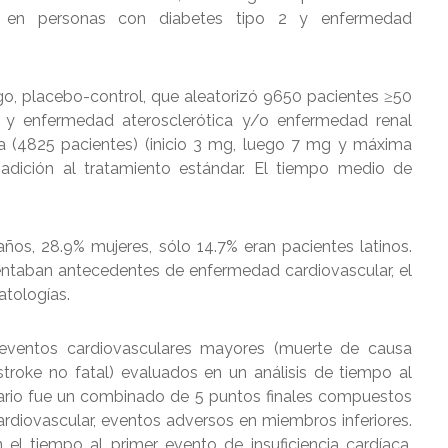
ral en personas con diabetes tipo 2 y enfermedad
ego, placebo-control, que aleatorizó 9650 pacientes ≥50
 y enfermedad aterosclerótica y/o enfermedad renal
día (4825 pacientes) (inicio 3 mg, luego 7 mg y máxima
adición al tratamiento estándar. El tiempo medio de
os, 28.9% mujeres, sólo 14.7% eran pacientes latinos.
entaban antecedentes de enfermedad cardiovascular, el
tologías.
 eventos cardiovasculares mayores (muerte de causa
 stroke no fatal) evaluados en un análisis de tiempo al
dario fue un combinado de 5 puntos finales compuestos
rdiovascular, eventos adversos en miembros inferiores.
el tiempo al primer evento de insuficiencia cardíaca,