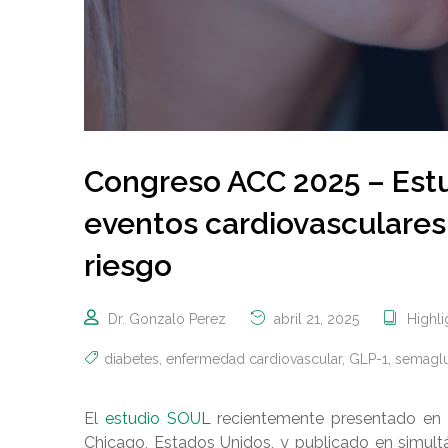
Congreso ACC 2025 – Estu
eventos cardiovasculares 
riesgo
Dr. Gonzalo Perez
abril 21, 2025
Highl
diabetes
,
enfermedad cardiovascular
,
GLP-1
,
semaglu
El
estudio SOUL
recientemente presentado en l
Chicago, Estados Unidos, y publicado en simul