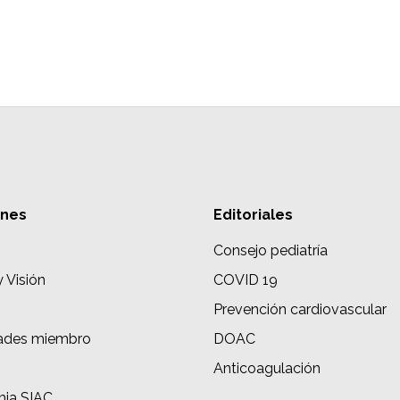
ones
Editoriales
Consejo pediatría
y Visión
COVID 19
Prevención cardiovascular
ades miembro
DOAC
s
Anticoagulación
ia SIAC