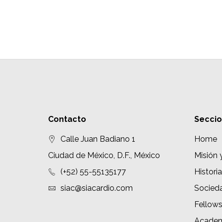
Contacto
Secci
Calle Juan Badiano 1
Home
Ciudad de México, D.F., México
Misión 
(+52) 55-55135177
Historia
siac@siacardio.com
Socied
Fellow
Academ