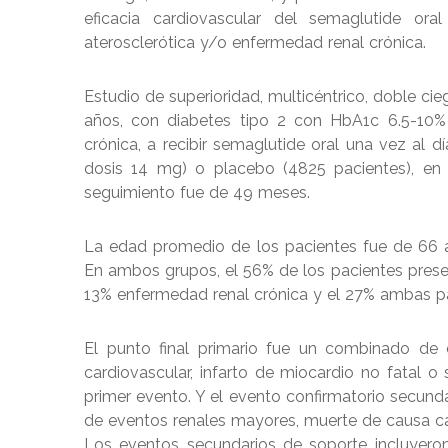
eficacia cardiovascular del semaglutide o
aterosclerótica y/o enfermedad renal crónica.
Estudio de superioridad, multicéntrico, doble ci
años, con diabetes tipo 2 con HbA1c 6.5-10%
crónica, a recibir semaglutide oral una vez al 
dosis 14 mg) o placebo (4825 pacientes), en 
seguimiento fue de 49 meses.
La edad promedio de los pacientes fue de 66 añ
En ambos grupos, el 56% de los pacientes pres
13% enfermedad renal crónica y el 27% ambas pa
El punto final primario fue un combinado de
cardiovascular, infarto de miocardio no fatal o
primer evento. Y el evento confirmatorio secun
de eventos renales mayores, muerte de causa ca
Los eventos secundarios de soporte incluyeron 