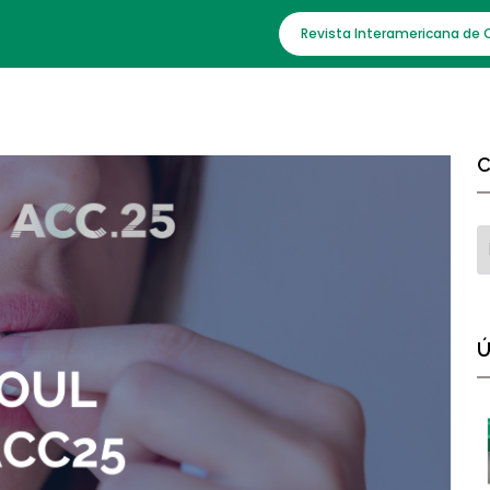
Revista Interamericana de 
C
Ú