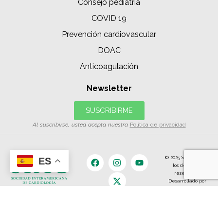
Consejo pediatría
COVID 19
Prevención cardiovascular
DOAC
Anticoagulación
Newsletter
SUSCRIBIRME
Al suscribirse, usted acepta nuestra
Política de privacidad
© 2025 SIAC | Todos
ES
los derechos
reservados.
Desarrollado por
The Content
Land.