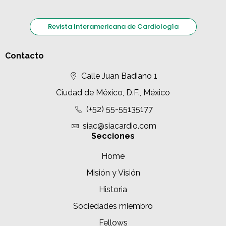
c
Revista Interamericana de Cardiología
i
ó
Contacto
n
Calle Juan Badiano 1
d
e
Ciudad de México, D.F., México
l
(+52) 55-55135177
E
siac@siacardio.com
Secciones
v
Home
e
Misión y Visión
n
t
Historia
o
Sociedades miembro
Fellows