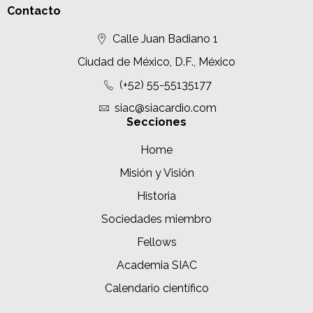
Contacto
n
Calle Juan Badiano 1
d
e
Ciudad de México, D.F., México
l
(+52) 55-55135177
E
siac@siacardio.com
Secciones
v
Home
e
Misión y Visión
n
t
Historia
o
Sociedades miembro
Fellows
Academia SIAC
Calendario científico