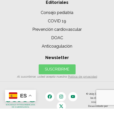
Editoriales
Consejo pediatría
COVID 19
Prevención cardiovascular
DOAC
Anticoagulación
Newsletter
SUSCRIBIRME
Al suscribirse, usted acepta nuestra
Política de privacidad
© 2025 SIAC | Todos
ES
los derechos
reservados.
Desarrollado por
The Content