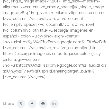
[vc_single_image image=»12813″ img_size=»medium»
alignment=»center»][vc_empty_space][vc_single_image
image=»12814″ img_size=»medium» alignment=»center»]
[/vc_column][/vc_row][vc_row][vc_column]
[vc_empty_space][/vc_column][/vc_row][vc_row]
[vc_column][vc_btn title=»Descargar imágenes en
español» color=»juicy-pink» align=»center»
link=»url:https%3A%2F%2Fdrive.google.com%2Ffile%2Fd
[/vc_column][/vc_row][vc_row][vc_column][vc_btn
title=»Descargar imágenes en portugues» color=»juicy-
pink» align=»center»
link=»url:https%3A%2F%2Fdrive.google.com%2Ffile%2Fd%
3xUi9ly%2Fview%3Fusp%3Dsharing|target:_blank»]
[/vc_column][/vc_row]
Share