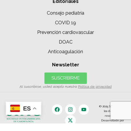
Editoriales
Consejo pediatría
COVID 19
Prevención cardiovascular
DOAC
Anticoagulación
Newsletter
SUSCRIBIRME
Al suscribirse, usted acepta nuestra
Política de privacidad
© 2025 SIAC | Todos
ES
los derechos
reservados.
Desarrollado por
The Content
Land.