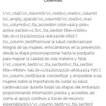
CAMPAÑA
[/vc_cta][/vc_column][/vc_row][vc_row][vc_column]
[vc_empty_space][/vc_column][/vc_row][vc_row]
[vc_column][vc_tta_accordion color=»juicy-pink»
active_section=»1″][vc_tta_section title=»Visión»
tab_id=»1724250151524-a0b340de-0615″]
[vc_column_text]Promover la salud cardiovascular
integral de las mujeres, enfocándonos en la prevención,
desde la etapa preconcepcional, hasta la postparto
para mejorar la calidad de vida materna y fetal.
[/vc_column_text][/vc_tta_section][vc_tta_section
title=»Misión» tab_id=»1724250151530-a60b4404-f3f1″]
[vc_column_text]Educar, concientizar, y empoderar a las
mujeres sobre la importancia de cuidar su salud
cardiovascular durante todas las etapas del embarazo,
proporcionando información precisa y accesible, así
como el apoyo continuo a través de recursos
especializados.[/vc_column_text][/vc_tta_section]