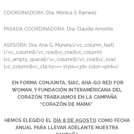
COORDINADORA :Dra. Mónica S Ramírez
PASADA COORDINADORA: Dra. Claudia Amonte.
ASESORA: Dra. Ana G. Múnera.[/vc_column_text]
[/vc_column][/vc_row][vc_row][vc_column]
[vc_empty_space][/vc_column][/vc_row][vc_row]
[vc_column][vc_cta h2=»» style=»3d» color=»pink»]
EN FORMA CONJUNTA, SIAC, AHA-GO RED FOR
WOMAN, Y FUNDACIÓN INTERAMERICANA DEL
CORAZÓN TRABAJAMOS EN LA CAMPAÑA
“CORAZÓN DE MAMA”
HEMOS ELEGIDO EL
DÍA 8 DE AGOSTO
COMO FECHA
ANUAL PARA LLEVAR ADELANTE NUESTRA