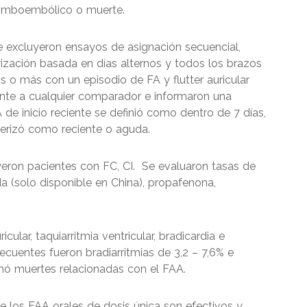
 tromboembólico o muerte.
se excluyeron ensayos de asignación secuencial,
zación basada en días alternos y todos los brazos
 o más con un episodio de FA y flutter auricular
ente a cualquier comparador e informaron una
 de inicio reciente se definió como dentro de 7 días,
erizó como reciente o aguda.
yeron pacientes con FC, CI. Se evaluaron tasas de
ida (solo disponible en China), propafenona,
cular, taquiarritmia ventricular, bradicardia e
recuentes fueron bradiarritmias de 3,2 – 7,6% e
rmó muertes relacionadas con el FAA.
 los FAA orales de dosis única son efectivos y