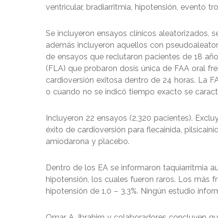
ventricular, bradiarritmia, hipotensión, evento
Se incluyeron ensayos clínicos aleatorizados, 
además incluyeron aquellos con pseudoaleatori
de ensayos que reclutaron pacientes de 18 años
(FLA) que probaron dosis única de FAA oral fr
cardioversión exitosa dentro de 24 horas. La FA
o cuando no se indicó tiempo exacto se caract
Incluyeron 22 ensayos (2,320 pacientes). Exclu
éxito de cardioversión para flecainida, pilsicain
amiodarona y placebo.
Dentro de los EA se informaron taquiarritmia auri
hipotensión, los cuales fueron raros. Los más f
hipotensión de 1,0 – 3,3%. Ningún estudio info
Omar A. Ibrahim y colaboradores concluyen que