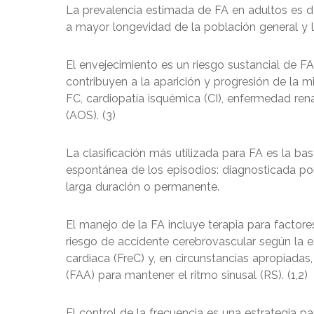
La prevalencia estimada de FA en adultos es d
a mayor longevidad de la población general y 
El envejecimiento es un riesgo sustancial de 
contribuyen a la aparición y progresión de la m
FC, cardiopatía isquémica (CI), enfermedad ren
(AOS). (3)
La clasificación más utilizada para FA es la ba
espontánea de los episodios: diagnosticada por 
larga duración o permanente.
El manejo de la FA incluye terapia para factore
riesgo de accidente cerebrovascular según la 
cardiaca (FreC) y, en circunstancias apropiadas
(FAA) para mantener el ritmo sinusal (RS). (1,2)
El control de la frecuencia es una estrategia pa