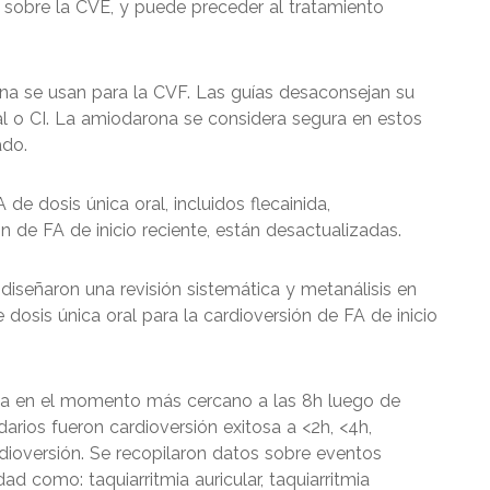
 sobre la CVE, y puede preceder al tratamiento
na se usan para la CVF. Las guías desaconsejan su
al o CI. La amiodarona se considera segura en estos
ado.
de dosis única oral, incluidos flecainida,
 de FA de inicio reciente, están desactualizadas.
iseñaron una revisión sistemática y metanálisis en
 dosis única oral para la cardioversión de FA de inicio
tosa en el momento más cercano a las 8h luego de
arios fueron cardioversión exitosa a <2h, <4h,
dioversión. Se recopilaron datos sobre eventos
d como: taquiarritmia auricular, taquiarritmia