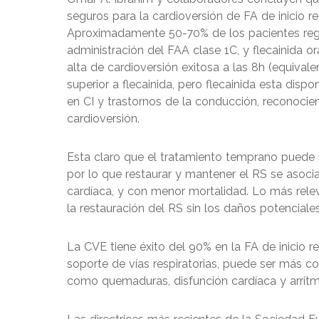
seguros para la cardioversión de FA de inicio re
Aproximadamente 50-70% de los pacientes regre
administración del FAA clase 1C, y flecainida o
alta de cardioversión exitosa a las 8h (equivale
superior a flecainida, pero flecainida esta dis
en CI y trastornos de la conducción, reconoci
cardioversión.
Esta claro que el tratamiento temprano puede p
por lo que restaurar y mantener el RS se asocia
cardíaca, y con menor mortalidad. Lo más rele
la restauración del RS sin los daños potenciale
La CVE tiene éxito del 90% en la FA de inicio r
soporte de vías respiratorias, puede ser más c
como quemaduras, disfunción cardíaca y arritmi