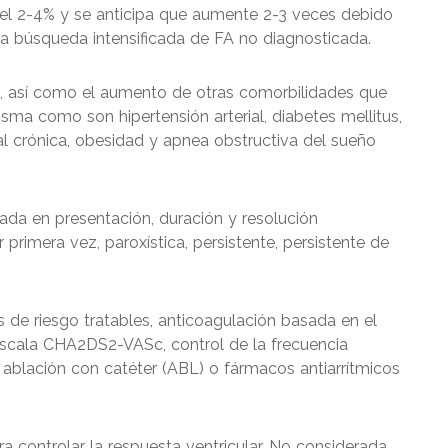
el 2-4% y se anticipa que aumente 2-3 veces debido
la búsqueda intensificada de FA no diagnosticada.
FA, así como el aumento de otras comorbilidades que
isma como son hipertensión arterial, diabetes mellitus,
al crónica, obesidad y apnea obstructiva del sueño
sada en presentación, duración y resolución
primera vez, paroxística, persistente, persistente de
s de riesgo tratables, anticoagulación basada en el
escala CHA2DS2-VASc, control de la frecuencia
, ablación con catéter (ABL) o fármacos antiarrítmicos
ra controlar la respuesta ventricular. No considerada