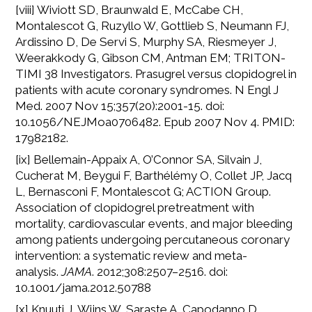
[viii] Wiviott SD, Braunwald E, McCabe CH,
Montalescot G, Ruzyllo W, Gottlieb S, Neumann FJ,
Ardissino D, De Servi S, Murphy SA, Riesmeyer J,
Weerakkody G, Gibson CM, Antman EM; TRITON-
TIMI 38 Investigators. Prasugrel versus clopidogrel in
patients with acute coronary syndromes. N Engl J
Med. 2007 Nov 15;357(20):2001-15. doi:
10.1056/NEJMoa0706482. Epub 2007 Nov 4. PMID:
17982182.
[ix] Bellemain-Appaix A, O’Connor SA, Silvain J,
Cucherat M, Beygui F, Barthélémy O, Collet JP, Jacq
L, Bernasconi F, Montalescot G; ACTION Group.
Association of clopidogrel pretreatment with
mortality, cardiovascular events, and major bleeding
among patients undergoing percutaneous coronary
intervention: a systematic review and meta-
analysis.
JAMA
. 2012;308:2507–2516. doi:
10.1001/jama.2012.50788
[x] Knuuti J, Wijns W, Saraste A, Capodanno D,