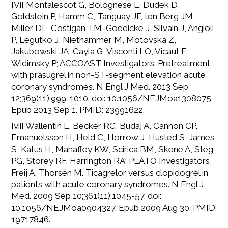
[Vi] Montalescot G, Bolognese L, Dudek D,
Goldstein P, Hamm C, Tanguay JF, ten Berg JM,
Miller DL, Costigan TM, Goedicke J, Silvain J, Angioli
P, Legutko J, Niethammer M, Motovska Z,
Jakubowski JA, Cayla G, Visconti LO, Vicaut E,
Widimsky P; ACCOAST Investigators. Pretreatment
with prasugrel in non-ST-segment elevation acute
coronary syndromes. N Engl J Med. 2013 Sep
12;369(11):999-1010. doi: 10.1056/NEJMoa1308075.
Epub 2013 Sep 1. PMID: 23991622.
[vii] Wallentin L, Becker RC, Budaj A, Cannon CP,
Emanuelsson H, Held C, Horrow J, Husted S, James
S, Katus H, Mahaffey KW, Scirica BM, Skene A, Steg
PG, Storey RF, Harrington RA; PLATO Investigators,
Freij A, Thorsén M. Ticagrelor versus clopidogrel in
patients with acute coronary syndromes. N Engl J
Med. 2009 Sep 10;361(11):1045-57. doi:
10.1056/NEJMoa0904327. Epub 2009 Aug 30. PMID:
19717846.