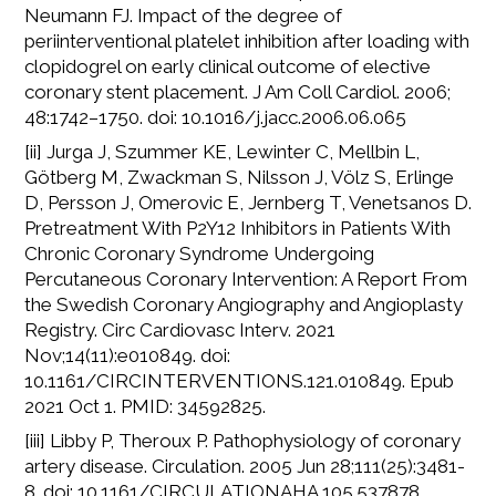
Neumann FJ. Impact of the degree of
periinterventional platelet inhibition after loading with
clopidogrel on early clinical outcome of elective
coronary stent placement. J Am Coll Cardiol. 2006;
48:1742–1750. doi: 10.1016/j.jacc.2006.06.065
[ii] Jurga J, Szummer KE, Lewinter C, Mellbin L,
Götberg M, Zwackman S, Nilsson J, Völz S, Erlinge
D, Persson J, Omerovic E, Jernberg T, Venetsanos D.
Pretreatment With P2Y12 Inhibitors in Patients With
Chronic Coronary Syndrome Undergoing
Percutaneous Coronary Intervention: A Report From
the Swedish Coronary Angiography and Angioplasty
Registry. Circ Cardiovasc Interv. 2021
Nov;14(11):e010849. doi:
10.1161/CIRCINTERVENTIONS.121.010849. Epub
2021 Oct 1. PMID: 34592825.
[iii] Libby P, Theroux P. Pathophysiology of coronary
artery disease. Circulation. 2005 Jun 28;111(25):3481-
8. doi: 10.1161/CIRCULATIONAHA.105.537878.