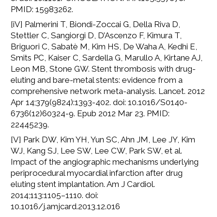
PMID: 15983262.
[iV] Palmerini T, Biondi-Zoccai G, Della Riva D,
Stettler C, Sangiorgi D, D’Ascenzo F, Kimura T,
Briguori C, Sabatè M, Kim HS, De Waha A, Kedhi E,
Smits PC, Kaiser C, Sardella G, Marullo A, Kirtane AJ,
Leon MB, Stone GW. Stent thrombosis with drug-
eluting and bare-metal stents: evidence from a
comprehensive network meta-analysis. Lancet. 2012
Apr 14;379(9824):1393-402. doi: 10.1016/S0140-
6736(12)60324-9. Epub 2012 Mar 23. PMID:
22445239.
[V] Park DW, Kim YH, Yun SC, Ahn JM, Lee JY, Kim
WJ, Kang SJ, Lee SW, Lee CW, Park SW, et al.
Impact of the angiographic mechanisms underlying
periprocedural myocardial infarction after drug
eluting stent implantation. Am J Cardiol.
2014;113:1105–1110. doi:
10.1016/j.amjcard.2013.12.016