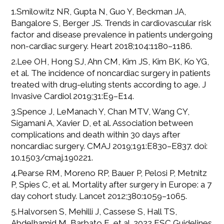
1.Smilowitz NR, Gupta N, Guo Y, Beckman JA,
Bangalore S, Berger JS. Trends in cardiovascular risk
factor and disease prevalence in patients undergoing
non-cardiac surgery. Heart 2018;104:1180–1186.
2.Lee OH, Hong SJ, Ahn CM, Kim JS, Kim BK, Ko YG,
et al. The incidence of noncardiac surgery in patients
treated with drug-eluting stents according to age. J
Invasive Cardiol 2019;31:E9–E14.
3.Spence J, LeManach Y, Chan MTV, Wang CY,
Sigamani A, Xavier D, et al. Association between
complications and death within 30 days after
noncardiac surgery. CMAJ 2019;191:E830–E837. doi:
10.1503/cmaj.190221.
4.Pearse RM, Moreno RP, Bauer P, Pelosi P, Metnitz
P, Spies C, et al. Mortality after surgery in Europe: a 7
day cohort study. Lancet 2012;380:1059–1065.
5.Halvorsen S, Mehilli J, Cassese S, Hall TS,
Abdelhamid M, Barbato E, et al. 2022 ESC Guidelines