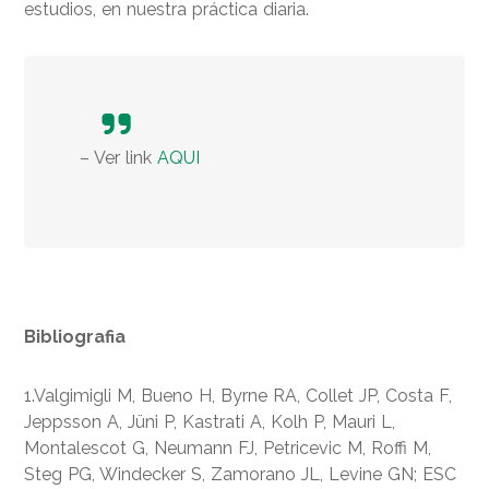
estudios, en nuestra práctica diaria.
– Ver link
AQUI
Bibliografia
1.Valgimigli M, Bueno H, Byrne RA, Collet JP, Costa F,
Jeppsson A, Jüni P, Kastrati A, Kolh P, Mauri L,
Montalescot G, Neumann FJ, Petricevic M, Roffi M,
Steg PG, Windecker S, Zamorano JL, Levine GN; ESC