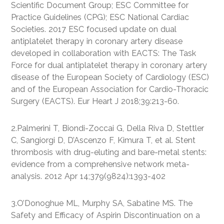
Scientific Document Group; ESC Committee for
Practice Guidelines (CPG); ESC National Cardiac
Societies. 2017 ESC focused update on dual
antiplatelet therapy in coronary artery disease
developed in collaboration with EACTS: The Task
Force for dual antiplatelet therapy in coronary artery
disease of the European Society of Cardiology (ESC)
and of the European Association for Cardio-Thoracic
Surgery (EACTS). Eur Heart J 2018;39:213-60.
2.Palmerini T, Biondi-Zoccai G, Della Riva D, Stettler
C, Sangiorgi D, D’Ascenzo F, Kimura T, et al. Stent
thrombosis with drug-eluting and bare-metal stents:
evidence from a comprehensive network meta-
analysis. 2012 Apr 14;379(9824):1393-402
3.O’Donoghue ML, Murphy SA, Sabatine MS. The
Safety and Efficacy of Aspirin Discontinuation on a