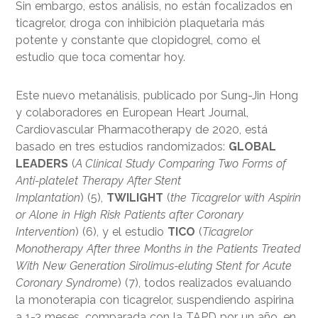
Sin embargo, estos análisis, no están focalizados en
ticagrelor, droga con inhibición plaquetaria más
potente y constante que clopidogrel, como el
estudio que toca comentar hoy.
Este nuevo metanálisis, publicado por Sung-Jin Hong
y colaboradores en European Heart Journal,
Cardiovascular Pharmacotherapy de 2020, está
basado en tres estudios randomizados:
GLOBAL
LEADERS
(
A Clinical Study Comparing Two Forms of
Anti-platelet Therapy After Stent
Implantation
) (5),
TWILIGHT
(
the Ticagrelor with Aspirin
or Alone in High Risk Patients after Coronary
Intervention
) (6), y el estudio
TICO
(
Ticagrelor
Monotherapy After three Months in the Patients Treated
With New Generation Sirolimus-eluting Stent for Acute
Coronary Syndrome
) (7), todos realizados evaluando
la monoterapia con ticagrelor, suspendiendo aspirina
a 1-3 meses, comparada con la TAPD por un año, en