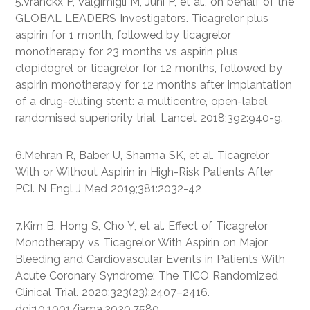
5.Vranckx P, Valgimigli M, Jüni P, et al., on behalf of the
GLOBAL LEADERS Investigators. Ticagrelor plus
aspirin for 1 month, followed by ticagrelor
monotherapy for 23 months vs aspirin plus
clopidogrel or ticagrelor for 12 months, followed by
aspirin monotherapy for 12 months after implantation
of a drug-eluting stent: a multicentre, open-label,
randomised superiority trial. Lancet 2018;392:940-9.
6.Mehran R, Baber U, Sharma SK, et al. Ticagrelor
With or Without Aspirin in High-Risk Patients After
PCI. N Engl J Med 2019;381:2032-42
7.Kim B, Hong S, Cho Y, et al. Effect of Ticagrelor
Monotherapy vs Ticagrelor With Aspirin on Major
Bleeding and Cardiovascular Events in Patients With
Acute Coronary Syndrome: The TICO Randomized
Clinical Trial. 2020;323(23):2407–2416.
doi:10.1001/jama.2020.7580