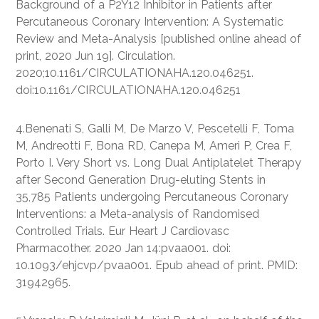
Background of a P2Y12 Inhibitor in Patients after
Percutaneous Coronary Intervention: A Systematic
Review and Meta-Analysis [published online ahead of
print, 2020 Jun 19]. Circulation.
2020;10.1161/CIRCULATIONAHA.120.046251.
doi:10.1161/CIRCULATIONAHA.120.046251
4.Benenati S, Galli M, De Marzo V, Pescetelli F, Toma
M, Andreotti F, Bona RD, Canepa M, Ameri P, Crea F,
Porto I. Very Short vs. Long Dual Antiplatelet Therapy
after Second Generation Drug-eluting Stents in
35,785 Patients undergoing Percutaneous Coronary
Interventions: a Meta-analysis of Randomised
Controlled Trials. Eur Heart J Cardiovasc
Pharmacother. 2020 Jan 14:pvaa001. doi:
10.1093/ehjcvp/pvaa001. Epub ahead of print. PMID:
31942965.