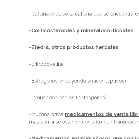
-Cafeína (incluso la cafeína que se encuentra e
-Corticosteroides y mineralocorticoides
-Efedra, otros productos herbales
-Eritropoyetina
-Estrógenos (incluyendo anticonceptivos)
-Inmunodepresores (ciclosporina)
-Muchos otros
medicamentos de venta libr
más aún si se usan en conjunto con tranilciprom
-Medicamentos antimigrañosos que son va