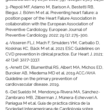
3.-Piepoli MF, Adamo M, Barison A, Bestetti RB,
Biegus J, Böhm M et al. Preventing heart failure: a
position paper of the Heart Failure Association in
collaboration with the European Association of
Preventive Cardiology. European Journal of
Preventive Cardiology. 2022; 29 (1): 275–300.
4.-Visseren FLJ, Mach F, Smulders YM, Carballo D,
Koskinas KC, Bäck M et al. 2021 ESC Guidelines on
CVD prevention in clinical practice. Eur Heart J. 2021;
42 (34): 3227–3337.
5.-Arnett DK, Blumenthal RS, Albert MA, Michos ED,
Buroker AB, Miedema MD et al. 2019 ACC/AHA
Guideline on the primary prevention of
cardiovascular disease. 2019.
6.-Del Sueldo M, Mendonça-Rivera MA, Sánchez-
Zambrano MB, Zilberman J, Múnera-Echevveri A.
Paniagua M et.al. Guía de práctica clínica de la
Sociedad Interamericana de Cardiología sobre