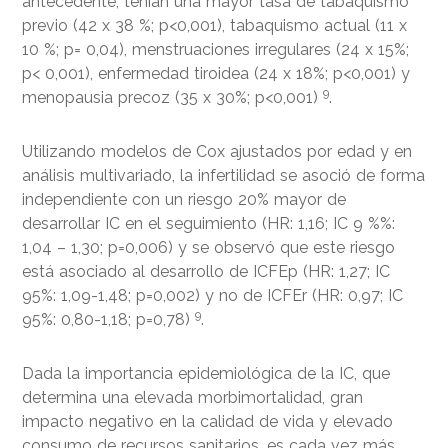
antecedente, tenían una mayor tasa de tabaquismo
previo (42 x 38 %; p<0,001), tabaquismo actual (11 x
10 %; p= 0,04), menstruaciones irregulares (24 x 15%;
p< 0,001), enfermedad tiroidea (24 x 18%; p<0,001) y
9
menopausia precoz (35 x 30%; p<0,001)
.
Utilizando modelos de Cox ajustados por edad y en
análisis multivariado, la infertilidad se asoció de forma
independiente con un riesgo 20% mayor de
desarrollar IC en el seguimiento (HR: 1,16; IC 9 %%:
1,04 – 1,30; p=0,006) y se observó que este riesgo
está asociado al desarrollo de ICFEp (HR: 1,27; IC
95%: 1,09-1,48; p=0,002) y no de ICFEr (HR: 0,97; IC
9
95%: 0,80-1,18; p=0,78)
.
Dada la importancia epidemiológica de la IC, que
determina una elevada morbimortalidad, gran
impacto negativo en la calidad de vida y elevado
consumo de recursos sanitarios, es cada vez más