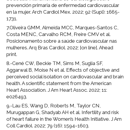
prevención primaria de enfermedad cardiovascular
en la mujer. Arch Cardiol Mex. 2022; 92 (Supl): 1665-
1731.
7.Oliveira GMM, Almeida MCC, Marques-Santos C,
Costa MENC, Carvalho RCM, Freire CMV et al.
Posicionamento sobre a saúde cardiovascular nas
mulheres. Arq Bras Cardiol. 2022; [on line]. Ahead
print.
8.-Cené CW, Beckie TM, Sims M, Suglia SF,
Aggarwal B, Moise N et al. Effects of objective and
perceived social isolation on cardiovascular and brain
health. A scientific statement from the American
Heart Association. J Am Heart Assoc. 2022; 11:
e026493.
9.-Lau ES, Wang D, Roberts M, Taylor CN,
Murugappan G, Shadyab AH et al. Infertility and risk
of heart failure in the Women’s Health Initiative. J Am
Coll Cardiol. 2022; 79 (16): 1594–1603.