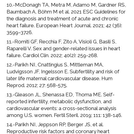
10.-McDonagh TA, Metra M, Adamo M, Gardner RS,
Baumbach A, Böhm M et al. 2021 ESC Guidelines for
the diagnosis and treatment of acute and chronic
heart failure. European Heart Journal. 2021; 42 (36):
3599–3726.
11.-Romiti GF, Recchia F, Zito A, Visioli G, Basili S,
Raparelli V. Sex and gender-related issues in heart
failure. Cardiol Clin. 2022; 40(2): 259-268.
12.-Parikh NI, Cnattingius S, Mittleman MA,
Ludvigsson JF, Ingelsson E. Subfertility and risk of
later life maternal cardiovascular disease. Hum
Reprod. 2012; 27: 568-575.
13.-Gleason JL, Shenassa ED, Thoma ME. Self-
reported infertility, metabolic dysfunction, and
cardiovascular events: a cross-sectional analysis
among U.S. women. Fertil Steril. 2019; 111: 138-146.
14.-Parikh NI, Jeppson RP, Berger JS, et al.
Reproductive risk factors and coronary heart