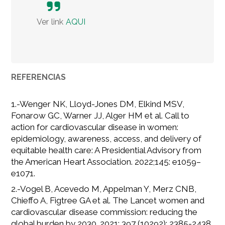
Ver link
AQUI
REFERENCIAS
1.-Wenger NK, Lloyd-Jones DM, Elkind MSV,
Fonarow GC, Warner JJ, Alger HM et al. Call to
action for cardiovascular disease in women:
epidemiology, awareness, access, and delivery of
equitable health care: A Presidential Advisory from
the American Heart Association. 2022;145: e1059–
e1071.
2.-Vogel B, Acevedo M, Appelman Y, Merz CNB,
Chieffo A, Figtree GA et al. The Lancet women and
cardiovascular disease commission: reducing the
global burden by 2030. 2021; 397 (10292): 2385-2438.