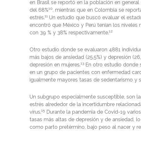
en Brasil se reportó en la población en genera
10
del 68%
, mientras que en Colombia se reporta
11
estrés.
Un estudio que buscó evaluar el estad
encontró que México y Perú tenían los niveles
12
con 39 % y 38% respectivamente.
Otro estudio donde se evaluaron 4881 individu
más bajos de ansiedad (25,5%) y depresión (2
13
depresión en mujeres.
En otro estudio donde s
en un grupo de pacientes con enfermedad card
igualmente mayores tasas de sedentarismo y s
Un subgrupo especialmente susceptible, son la
estrés alrededor de la incertidumbre relacionad
15
virus.
Durante la pandemia de Covid-19 varios
tasas más altas de depresión y de ansiedad, lo
como parto pretérmino, bajo peso al nacer y retr