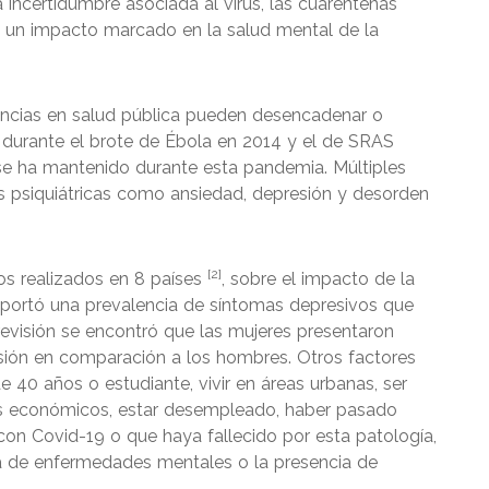
 incertidumbre asociada al virus, las cuarentenas
a un impacto marcado en la salud mental de la
ncias en salud pública pueden desencadenar o
durante el brote de Ébola en 2014 y el de SRAS
 se ha mantenido durante esta pandemia. Múltiples
 psiquiátricas como ansiedad, depresión y desorden
[2]
ios realizados en 8 países
, sobre el impacto de la
eportó una prevalencia de síntomas depresivos que
revisión se encontró que las mujeres presentaron
sión en comparación a los hombres. Otros factores
 40 años o estudiante, vivir en áreas urbanas, ser
esos económicos, estar desempleado, haber pasado
con Covid-19 o que haya fallecido por esta patología,
via de enfermedades mentales o la presencia de