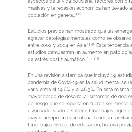
aspectos de la vida cotidiana, factores como la
masivas y la recesión económica han llevado 
(1,2)
población en general.
Estudios previos han mostrado que las emerge
agravar patologías mentales como se observó 
(3,4)
entre 2002 y 2004 en Asia
. Esta tendencia
estudios demuestran un aumento en patologías
1, 4 y 5
de estrés post traumático.
En una revisión sistémica que incluyó 19 estud
pandemia de Covid-19 en la salud mental se r
varió entre el 14,6% y el 48,3%. En esta misma 
mayor riesgo de desarrollar síntomas de depre
de riesgo que se reportaron fueron ser menor de
divorciado, viudo o soltero, tener bajos ingr
mayor tiempo en cuarentena, tener un familiar 
tener bajos niveles de educación, historia pre
patologías crónicas.