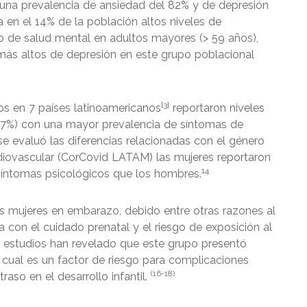
l una prevalencia de ansiedad del 82% y de depresión
 en el 14% de la población altos niveles de
o de salud mental en adultos mayores (> 59 años),
 más altos de depresión en este grupo poblacional
[3]
os en 7 países latinoamericanos
reportaron niveles
6,7%) con una mayor prevalencia de síntomas de
e evaluó las diferencias relacionadas con el género
iovascular (CorCovid LATAM) las mujeres reportaron
14
íntomas psicológicos que los hombres.
s mujeres en embarazo, debido entre otras razones al
a con el cuidado prenatal y el riesgo de exposición al
 estudios han revelado que este grupo presentó
 cual es un factor de riesgo para complicaciones
(16-18)
aso en el desarrollo infantil.