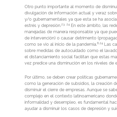
Otro punto importante al momento de disminuir
divulgación de información actual y veraz sobr
y/o gubernamentales ya que esta se ha asocia
23, 24
estrés y depresión.
En este ámbito, las red
manejadas de manera responsable ya que pued
de intervención) o causar detrimento (propagaci
6,24
como se vio al inicio de la pandemia.
Las ca
sobre medidas de autocuidado como el lavado f
el distanciamiento social facilitan que estas 
vez predice una disminución en los niveles de e
Por último, se deben crear políticas gubernamen
como la generación de subsidios, la creación d
disminuir el cierre de empresas. Aunque se s
complejo en el contexto latinoamericano donde 
informalidad y desempleo, es fundamental hac
ayudar a disminuir los casos de depresión y s