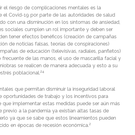
 el riesgo de complicaciones mentales es la
e el Covid-19 por parte de las autoridades de salud
do con una disminución en los síntomas de ansiedad,
es sociales cumplen un rol importante y deben ser
en tener efectos benéficos (creación de campañas
ón de noticias falsas, teorías de conspiraciones)
mpañas de educación (televisivas, radiales, panfletos)
recuente de las manos, el uso de mascarilla facial y
maniobras se realicen de manera adecuada y esto a su
24
strés poblacional.
tales que permitan disminuir la inseguridad laboral
e oportunidades de trabajo y los incentivos para
abe que implementar estas medidas puede ser aún más
previo a la pandemia ya existían altas tasas de
erlo ya que se sabe que estos lineamientos pueden
2
uicido en épocas de recesión económica.