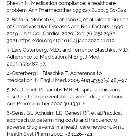
Shevlin N. Medication compliance: a healthcare
problem. Ann Pharmacother 1993;27:Suppl 9:S1-S24.
2-Roth G, Mensah G, Johnson C, et al. Global Burden
of Cardiovascular Diseases and Risk Factors, 1990–
2019. J Am Coll Cardiol. 2020 Dec, 76 (25) 2982–
3021.https://doi.org/10.1016/j.jacc.2020.11.010
3-Lars Osterberg, M.D., and Terrence Blaschke, M.D.
Adherence to Medication. N Engl J Med
2005;353:487-97.
4-Osterberg L, Blaschke T. Adherence to
medication. N Engl J Med. 2005 Aug 4;353(5):487-97.
5-McDonnell PJ, Jacobs MR. Hospital admissions
resulting from preventable adverse drug reactions.
Ann Pharmacother 2002;36:1331-6.
6-Senst BL, Achusim LE, Genest RP, et al.Practical
approach to determining costs and frequency of
adverse drug events in a health care network. Am J
Health Syst Pharm 2001; 58:1126-32.1.