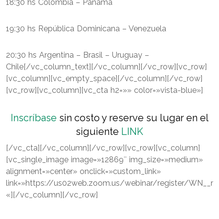
18:30 hs Colombia – Panamá
19:30 hs República Dominicana – Venezuela
20:30 hs Argentina – Brasil – Uruguay –
Chile[/vc_column_text][/vc_column][/vc_row][vc_row]
[vc_column][vc_empty_space][/vc_column][/vc_row]
[vc_row][vc_column][vc_cta h2=»» color=»vista-blue»]
Inscríbase
sin costo y reserve su lugar en el
siguiente
LINK
[/vc_cta][/vc_column][/vc_row][vc_row][vc_column]
[vc_single_image image=»12869″ img_size=»medium»
alignment=»center» onclick=»custom_link»
link=»https://us02web.zoom.us/webinar/register/WN
«][/vc_column][/vc_row]