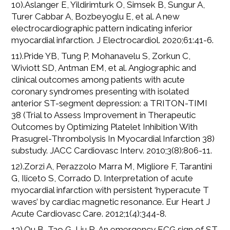
10).Aslanger E, Yildirimturk O, Simsek B, Sungur A,
Turer Cabbar A, Bozbeyoglu E, et al. A new
electrocardiographic pattern indicating inferior
myocardial infarction. J Electrocardiol. 2020;61:41-6.
11).Pride YB, Tung P, Mohanavelu S, Zorkun C,
Wiviott SD, Antman EM, et al. Angiographic and
clinical outcomes among patients with acute
coronary syndromes presenting with isolated
anterior ST-segment depression: a TRITON-TIMI
38 (Trial to Assess Improvement in Therapeutic
Outcomes by Optimizing Platelet Inhibition With
Prasugrel-Thrombolysis In Myocardial Infarction 38)
substudy. JACC Cardiovasc Interv. 2010;3(8):806-11.
12).Zorzi A, Perazzolo Marra M, Migliore F, Tarantini
G, Iliceto S, Corrado D. Interpretation of acute
myocardial infarction with persistent ‘hyperacute T
waves’ by cardiac magnetic resonance. Eur Heart J
Acute Cardiovasc Care. 2012;1(4):344-8.
13).Qu B, Tao G, Liu R. An emergency ECG sign of ST