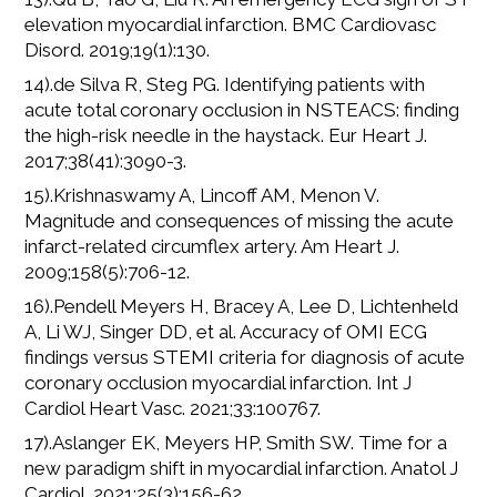
elevation myocardial infarction. BMC Cardiovasc
Disord. 2019;19(1):130.
14).de Silva R, Steg PG. Identifying patients with
acute total coronary occlusion in NSTEACS: finding
the high-risk needle in the haystack. Eur Heart J.
2017;38(41):3090-3.
15).Krishnaswamy A, Lincoff AM, Menon V.
Magnitude and consequences of missing the acute
infarct-related circumflex artery. Am Heart J.
2009;158(5):706-12.
16).Pendell Meyers H, Bracey A, Lee D, Lichtenheld
A, Li WJ, Singer DD, et al. Accuracy of OMI ECG
findings versus STEMI criteria for diagnosis of acute
coronary occlusion myocardial infarction. Int J
Cardiol Heart Vasc. 2021;33:100767.
17).Aslanger EK, Meyers HP, Smith SW. Time for a
new paradigm shift in myocardial infarction. Anatol J
Cardiol. 2021;25(3):156-62.