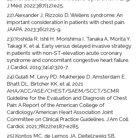
J Med. 2022;387(12):e25.
22).Alexander J, Rizzolo D. Wellens syndrome: An
important consideration in patients with chest pain.
JAAPA. 2023;36(2):25-9.
23).Yoshida R, Ishii H, Morishima I, Tanaka A, Morita Y,
Takagi K, et al. Early versus delayed invasive strategy
in patients with non-ST-elevation acute coronary
syndrome and concomitant congestive heart failure.
J Cardiol. 2019;74(4):320-7.
24).Gulati M, Levy PD, Mukherjee D, Amsterdam E,
Bhatt DL, Birtcher KK, et al. 2021
AHA/ACC/ASE/CHEST/SAEM/SCCT/SCMR
Guideline for the Evaluation and Diagnosis of Chest
Pain: A Report of the American College of
Cardiology/American Heart Association Joint
Committee on Clinical Practice Guidelines. J Am Coll
Cardiol. 2021;78(22):e187-e285.
25).Kontos MC, de Lemos JA, Deitelzweig SB,