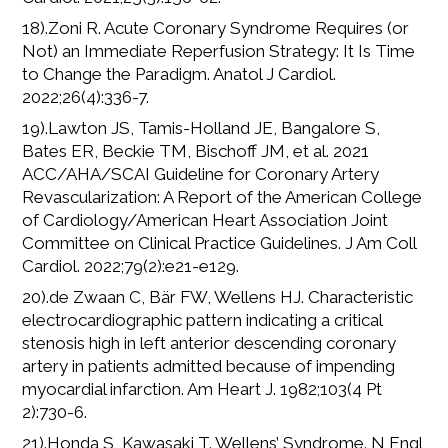
18).Zoni R. Acute Coronary Syndrome Requires (or
Not) an Immediate Reperfusion Strategy: It Is Time
to Change the Paradigm. Anatol J Cardiol.
2022;26(4):336-7.
19).Lawton JS, Tamis-Holland JE, Bangalore S,
Bates ER, Beckie TM, Bischoff JM, et al. 2021
ACC/AHA/SCAI Guideline for Coronary Artery
Revascularization: A Report of the American College
of Cardiology/American Heart Association Joint
Committee on Clinical Practice Guidelines. J Am Coll
Cardiol. 2022;79(2):e21-e129.
20).de Zwaan C, Bär FW, Wellens HJ. Characteristic
electrocardiographic pattern indicating a critical
stenosis high in left anterior descending coronary
artery in patients admitted because of impending
myocardial infarction. Am Heart J. 1982;103(4 Pt
2):730-6.
21).Honda S, Kawasaki T. Wellens’ Syndrome. N Engl