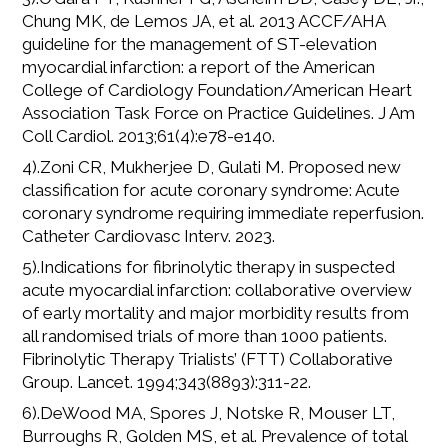
Chung MK, de Lemos JA, et al. 2013 ACCF/AHA
guideline for the management of ST-elevation
myocardial infarction: a report of the American
College of Cardiology Foundation/American Heart
Association Task Force on Practice Guidelines. J Am
Coll Cardiol. 2013;61(4):e78-e140.
4).Zoni CR, Mukherjee D, Gulati M. Proposed new
classification for acute coronary syndrome: Acute
coronary syndrome requiring immediate reperfusion.
Catheter Cardiovasc Interv. 2023.
5).Indications for fibrinolytic therapy in suspected
acute myocardial infarction: collaborative overview
of early mortality and major morbidity results from
all randomised trials of more than 1000 patients.
Fibrinolytic Therapy Trialists’ (FTT) Collaborative
Group. Lancet. 1994;343(8893):311-22.
6).DeWood MA, Spores J, Notske R, Mouser LT,
Burroughs R, Golden MS, et al. Prevalence of total