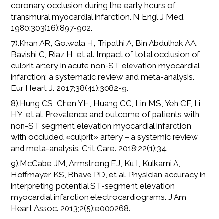
coronary occlusion during the early hours of
transmural myocardial infarction. N Engl J Med.
1980;303(16):897-902.
7).Khan AR, Golwala H, Tripathi A, Bin Abdulhak AA,
Bavishi C, Riaz H, et al. Impact of total occlusion of
culprit artery in acute non-ST elevation myocardial
infarction: a systematic review and meta-analysis.
Eur Heart J. 2017;38(41):3082-9.
8).Hung CS, Chen YH, Huang CC, Lin MS, Yeh CF, Li
HY, et al. Prevalence and outcome of patients with
non-ST segment elevation myocardial infarction
with occluded «culprit» artery – a systemic review
and meta-analysis. Crit Care. 2018;22(1):34.
9).McCabe JM, Armstrong EJ, Ku I, Kulkarni A,
Hoffmayer KS, Bhave PD, et al. Physician accuracy in
interpreting potential ST-segment elevation
myocardial infarction electrocardiograms. J Am
Heart Assoc. 2013;2(5):e000268.