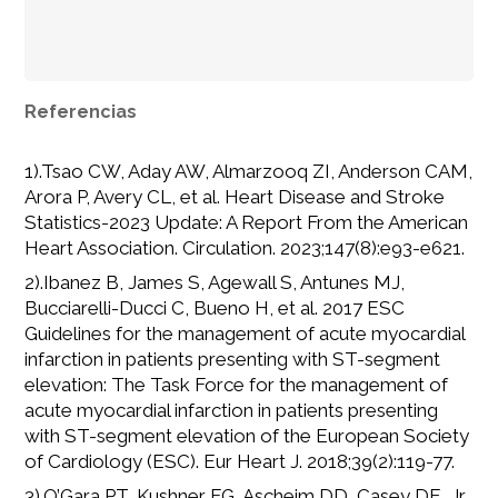
Referencias
1).Tsao CW, Aday AW, Almarzooq ZI, Anderson CAM,
Arora P, Avery CL, et al. Heart Disease and Stroke
Statistics-2023 Update: A Report From the American
Heart Association. Circulation. 2023;147(8):e93-e621.
2).Ibanez B, James S, Agewall S, Antunes MJ,
Bucciarelli-Ducci C, Bueno H, et al. 2017 ESC
Guidelines for the management of acute myocardial
infarction in patients presenting with ST-segment
elevation: The Task Force for the management of
acute myocardial infarction in patients presenting
with ST-segment elevation of the European Society
of Cardiology (ESC). Eur Heart J. 2018;39(2):119-77.
3).O’Gara PT, Kushner FG, Ascheim DD, Casey DE, Jr.,