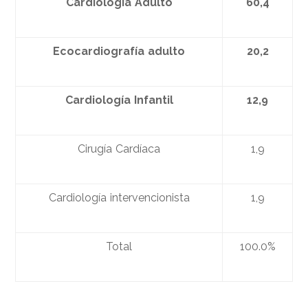
Cardiolog
ía
Adulto
60,4
Ecocardiograf
ía
adulto
20,2
Cardiolog
ía
Infantil
12,9
Cirugía Cardíaca
1,9
Cardiología intervencionista
1,9
Total
100.0%