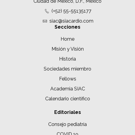
Ciudad de México, D.F., México
(+52) 55-55135177
siac@siacardio.com
Secciones
Home
Misión y Visión
Historia
Sociedades miembro
Fellows
Academia SIAC
Calendario científico
Editoriales
Consejo pediatría
COVID 19