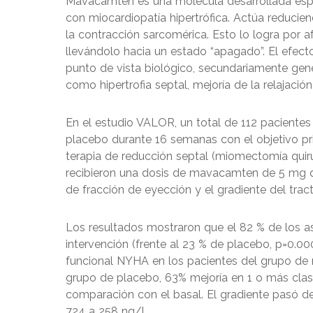
Mavacamten es una molécula desarrollada espe
con miocardiopatía hipertrófica. Actúa reduci
la contracción sarcomérica. Esto lo logra por a
llevándolo hacia un estado “apagado”. El efecto 
punto de vista biológico, secundariamente ge
como hipertrofia septal, mejoría de la relajación 
En el estudio VALOR, un total de 112 paciente
placebo durante 16 semanas con el objetivo prim
terapia de reducción septal (miomectomía quirú
recibieron una dosis de mavacamten de 5 mg q
de fracción de eyección y el gradiente del tract
Los resultados mostraron que el 82 % de los 
intervención (frente al 23 % de placebo, p=0.000
funcional NYHA en los pacientes del grupo d
grupo de placebo, 63% mejoría en 1 o más cla
comparación con el basal. El gradiente pasó 
724 a 258 ng/l.