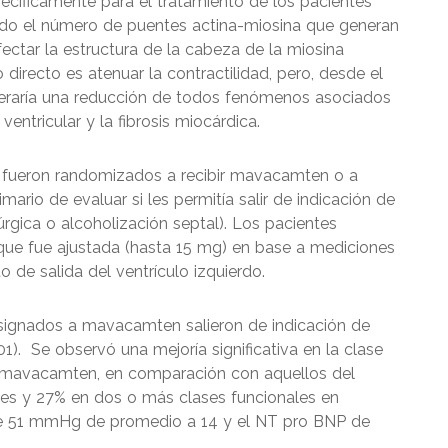
cíficamente para el tratamiento de los pacientes
endo el número de puentes actina-miosina que generan
fectar la estructura de la cabeza de la miosina
directo es atenuar la contractilidad, pero, desde el
neraría una reducción de todos fenómenos asociados
ventricular y la fibrosis miocárdica.
s fueron randomizados a recibir mavacamten o a
ario de evaluar si les permitía salir de indicación de
rgica o alcoholización septal). Los pacientes
ue fue ajustada (hasta 15 mg) en base a mediciones
o de salida del ventrículo izquierdo.
asignados a mavacamten salieron de indicación de
1). Se observó una mejoría significativa en la clase
e mavacamten, en comparación con aquellos del
ses y 27% en dos o más clases funcionales en
de 51 mmHg de promedio a 14 y el NT pro BNP de