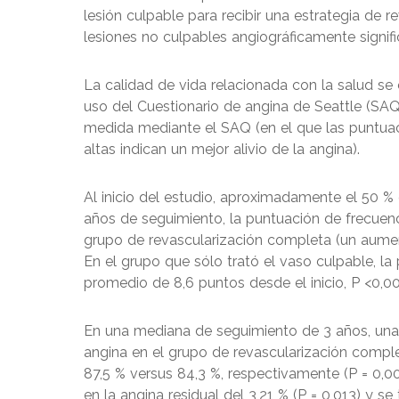
lesión culpable para recibir una estrategia de
lesiones no culpables angiográficamente signifi
La calidad de vida relacionada con la salud se e
uso del Cuestionario de angina de Seattle (SAQ)
medida mediante el SAQ (en el que las puntua
altas indican un mejor alivio de la angina).
Al inicio del estudio, aproximadamente el 50 % 
años de seguimiento, la puntuación de frecuen
grupo de revascularización completa (un aument
En el grupo que sólo trató el vaso culpable, 
promedio de 8,6 puntos desde el inicio, P <0,00
En una mediana de seguimiento de 3 años, una
angina en el grupo de revascularización compl
87,5 % versus 84,3 %, respectivamente (P = 0,0
en la angina residual del 3,21 % (P = 0,013) y s