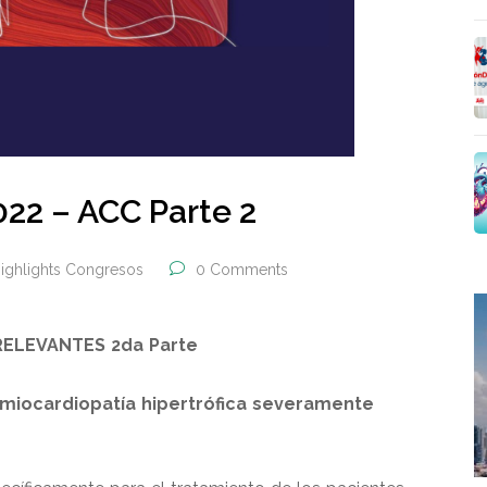
22 – ACC Parte 2
ighlights Congresos
0 Comments
 RELEVANTES
2da Parte
miocardiopatía hipertrófica severamente