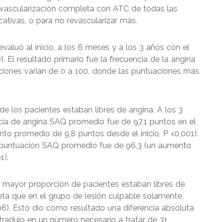
 revascularización completa con ATC de todas las
cativas, o para no revascularizar más.
valuó al inicio, a los 6 meses y a los 3 años con el
. El resultado primario fue la frecuencia de la angina
ciones varían de 0 a 100, donde las puntuaciones más
de los pacientes estaban libres de angina. A los 3
cia de angina SAQ promedio fue de 97,1 puntos en el
o promedio de 9,8 puntos desde el inicio, P <0,001).
la puntuación SAQ promedio fue de 96,3 (un aumento
1).
 mayor proporción de pacientes estaban libres de
eta que en el grupo de lesión culpable solamente,
08). Esto dio como resultado una diferencia absoluta
e tradujo en un número necesario a tratar de 31