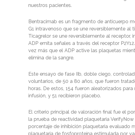
nuestros pacientes.
Bentracimab es un fragmento de anticuerpo 
G1 intravenoso que se une reversiblemente al tic
Ticagrelor se une reversiblemente al receptor, in
ADP emita señales a través del receptor P2Y12. 
vez más que el ADP active las plaquetas mient
elimina de la sangre.
Este ensayo de fase IIb, doble ciego, controlad
voluntarios, de 50 a 80 años, que fueron tratad
horas. De estos, 154 fueron aleatorizados par
infusión, y 51 recibieron placebo.
El criterio principal de valoración final fue el 
la prueba de reactividad plaquetaria VerifyNow (
porcentaje de inhibición plaquetaria evaluado m
plaquetaria de fosfoproteína estimulada por va