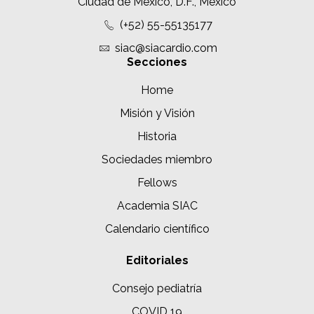
Ciudad de México, D.F., México
(+52) 55-55135177
siac@siacardio.com
Secciones
Home
Misión y Visión
Historia
Sociedades miembro
Fellows
Academia SIAC
Calendario científico
Editoriales
Consejo pediatría
COVID 19