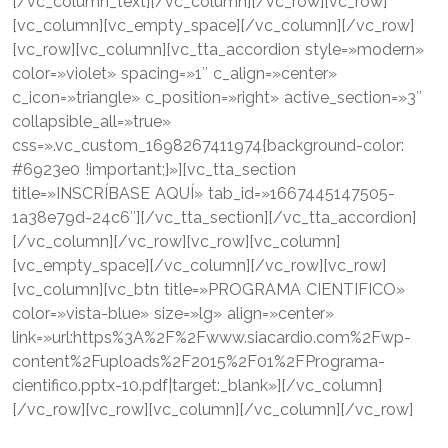
[/vc_column_text][/vc_column][/vc_row][vc_row]
[vc_column][vc_empty_space][/vc_column][/vc_row]
[vc_row][vc_column][vc_tta_accordion style=»modern»
color=»violet» spacing=»1″ c_align=»center»
c_icon=»triangle» c_position=»right» active_section=»3″
collapsible_all=»true»
css=».vc_custom_1698267411974{background-color:
#6923e0 !important;}»][vc_tta_section
title=»INSCRÍBASE AQUÍ» tab_id=»1667445147505-
1a38e79d-24c6″][/vc_tta_section][/vc_tta_accordion]
[/vc_column][/vc_row][vc_row][vc_column]
[vc_empty_space][/vc_column][/vc_row][vc_row]
[vc_column][vc_btn title=»PROGRAMA CIENTIFICO»
color=»vista-blue» size=»lg» align=»center»
link=»url:https%3A%2F%2Fwww.siacardio.com%2Fwp-
content%2Fuploads%2F2015%2F01%2FPrograma-
cientifico.pptx-10.pdf|target:_blank»][/vc_column]
[/vc_row][vc_row][vc_column][/vc_column][/vc_row]