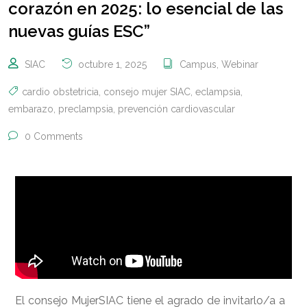
corazón en 2025: lo esencial de las
nuevas guías ESC”
SIAC
octubre 1, 2025
Campus
,
Webinar
cardio obstetricia
,
consejo mujer SIAC
,
eclampsia
,
embarazo
,
preclampsia
,
prevención cardiovascular
0 Comments
El consejo MujerSIAC tiene el agrado de invitarlo/a a