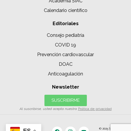
Academia SIAC
Calendario científico
Editoriales
Consejo pediatría
COVID 19
Prevención cardiovascular
DOAC
Anticoagulación
Newsletter
SUSCRIBIRME
Al suscribirse, usted acepta nuestra
Política de privacidad
© 2025 SIAC | Todos
ES