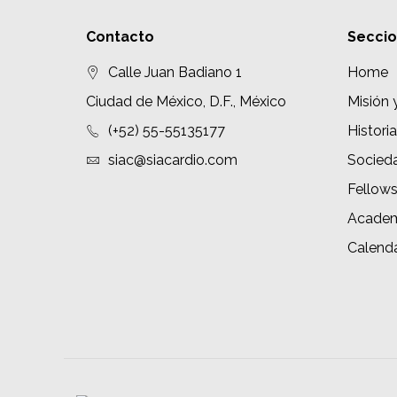
Contacto
Secci
Calle Juan Badiano 1
Home
Ciudad de México, D.F., México
Misión 
(+52) 55-55135177
Historia
siac@siacardio.com
Socied
Fellow
Academ
Calenda