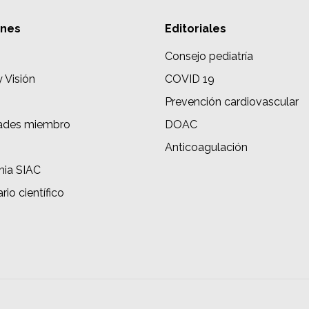
ones
Editoriales
Consejo pediatría
y Visión
COVID 19
Prevención cardiovascular
ades miembro
DOAC
s
Anticoagulación
ia SIAC
rio científico