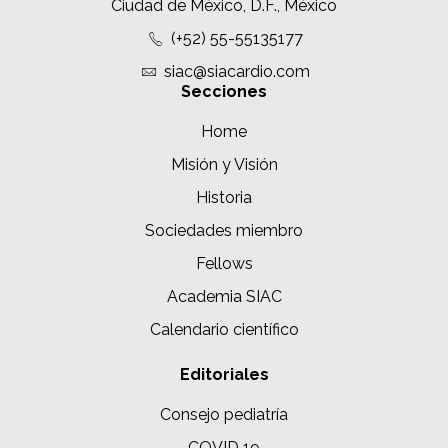
Ciudad de México, D.F., México
(+52) 55-55135177
siac@siacardio.com
Secciones
Home
Misión y Visión
Historia
Sociedades miembro
Fellows
Academia SIAC
Calendario científico
Editoriales
Consejo pediatría
COVID 19