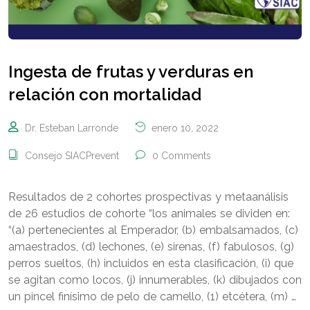
Ingesta de frutas y verduras en
relación con mortalidad
Dr. Esteban Larronde
enero 10, 2022
Consejo SIACPrevent
0 Comments
Resultados de 2 cohortes prospectivas y metaanálisis
de 26 estudios de cohorte “los animales se dividen en:
“(a) pertenecientes al Emperador, (b) embalsamados, (c)
amaestrados, (d) lechones, (e) sirenas, (f) fabulosos, (g)
perros sueltos, (h) incluidos en esta clasificación, (i) que
se agitan como locos, (j) innumerables, (k) dibujados con
un pincel finísimo de pelo de camello, (1) etcétera, (m) …