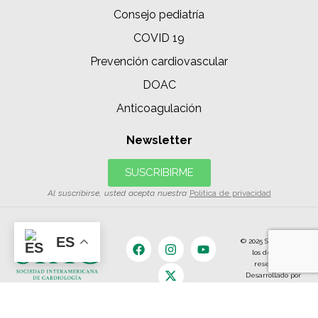
Consejo pediatría
COVID 19
Prevención cardiovascular
DOAC
Anticoagulación
Newsletter
SUSCRIBIRME
Al suscribirse, usted acepta nuestra
Política de privacidad
ES
© 2025 SIAC | Todos
los derechos
reservados.
Desarrollado por
The Content
Land.