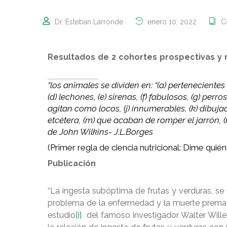
Dr. Esteban Larronde
enero 10, 2022
C
Resultados de 2 cohortes prospectivas y 
“los animales se dividen en: “(a) pertenecient
(d) lechones, (e) sirenas, (f) fabulosos, (g) perro
agitan como locos, (j) innumerables, (k) dibuja
etcétera, (m) que acaban de romper el jarrón, (
de John Wilkins- J.L.Borges
(Primer regla de ciencia nutricional: Dime quién 
Publicación
“La ingesta subóptima de frutas y verduras, se 
problema de la enfermedad y la muerte prematu
estudio
[i]
del famoso investigador Walter Willet