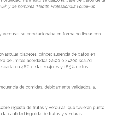
mortalidad. Para esto se utilizó la base de datos de la
HS)” y de hombres “Health Professionals
’
Follow-up
s y verduras se correlacionaba en forma no linear con
vascular, diabetes, cáncer, ausencia de datos en
uera de límites acordados (<800 o >4200 kcal/d
scartaron 46% de las mujeres y 18,5% de los
frecuencia de comidas, debidamente validados, al
bre ingesta de frutas y verduras, que tuvieran punto
n la cantidad ingerida de frutas y verduras.