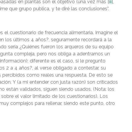
s basadas en plantas son el objetivo (una vez más
[iii]
,
dime que grupo publica, y te diré las conclusiones”.
s el cuestionario de frecuencia alimentaria. Imagine el
 en los últimos 4 años?, seguramente recordará a la
do sería ¿Quiénes fueron los arqueros de su equipo
egunta compleja, pero nos obliga a adentrarnos un
formación); diferente es el caso, si le pregunto
 2 a 4 años?, al verse obligado a contestar, su
s percibidos como reales una respuesta. De esto se
ación. Y (a mi entender con justa razón) son criticados
 están validados, siguen siendo usados. (Nota: los
sobre el valor limitado de los cuestionarios). Los
muy complejos para rellenar, siendo este punto, otro