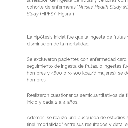
la relación de ingesta de frutas y verduras con 
cohorte de enfermeras “
Nurses’ Health Study (N
Study
(HPFS)”. Figura 1
La hipótesis inicial fue que la ingesta de fruta
disminución de la mortalidad
Se excluyeron pacientes con enfermedad cardio
seguimiento de ingesta de frutas, o ingestas f
hombres y <600 o >3500 kcal/d mujeres); se de
hombres.
Realizaron cuestionarios semicuantitativos de 
inicio y cada 2 a 4 años.
Además, se realizó una búsqueda de estudios so
final “mortalidad” entre sus resultados y detalle