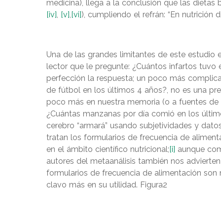
medicina), llega a la conclusión que las dieta
[iv]
,
[v]
,
[vi]
), cumpliendo el refrán: “En nutrición 
Una de las grandes limitantes de este estudio e
lector que le pregunte: ¿Cuántos infartos tuvo
perfección la respuesta; un poco más complica
de fútbol en los últimos 4 años?, no es una pr
poco más en nuestra memoria (o a fuentes de in
¿Cuántas manzanas por día comió en los últimos
cerebro “armará” usando subjetividades y dato
tratan los formularios de frecuencia de aliment
en el ámbito científico nutricional;
[i]
aunque como
autores del metaanálisis también nos advierten 
formularios de frecuencia de alimentación son 
clavo más en su utilidad. Figura2