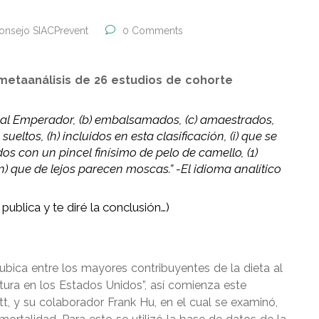
onsejo SIACPrevent
0 Comments
metaanálisis de 26 estudios de cohorte
es al Emperador, (b) embalsamados, (c) amaestrados,
s sueltos, (h) incluidos en esta clasificación, (i) que se
dos con un pincel finísimo de pelo de camello, (1)
n) que de lejos parecen moscas.” -El idioma analítico
publica y te diré la conclusión…)
ubica entre los mayores contribuyentes de la dieta al
ra en los Estados Unidos”, así comienza este
t, y su colaborador Frank Hu, en el cual se examinó,